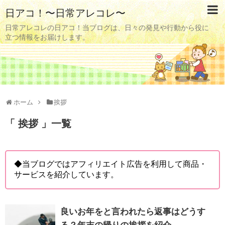
日アコ！〜日常アレコレ〜
日常アレコレの日アコ！当ブログは、日々の発見や行動から役に
立つ情報をお届けします。
ホーム
挨拶
「 挨拶 」一覧
◆当ブログではアフィリエイト広告を利用して商品・
サービスを紹介しています。
良いお年をと言われたら返事はどうす