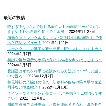
最近の投稿
暇すぎるなら1人で観れる面白い動画配信サービスがお
すすめ！外出自粛や禁止でも余裕！
2024年1月27日
加瀬倉庫のレンタルボックスの評判や川崎の契約して使
った感想レビュー！
2024年1月21日
ユーネクストで動画を観た感想！暇つぶしにおすすめ？
2024年1月7日
初詣で複数箇所の参拝は良い？神社や寺をはしごする？
2024年1月6日
受話器はずれを相手に確認させる方法とは？ずっと話し
中で困る…
2023年12月2日
鶴見神社の厄除けの流れ！初穂料や服装や駐車場や家族
同伴など徹底紹介！
2022年1月13日
ダイソーでイヤホン延長コード3mを購入！100均ってす
ごい！
2021年12月8日
川崎警察署で免許更新した優良運転者の流れ！混み具合