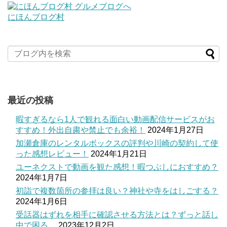
にほんブログ村
最近の投稿
暇すぎるなら1人で観れる面白い動画配信サービスがお
すすめ！外出自粛や禁止でも余裕！
2024年1月27日
加瀬倉庫のレンタルボックスの評判や川崎の契約して使
った感想レビュー！
2024年1月21日
ユーネクストで動画を観た感想！暇つぶしにおすすめ？
2024年1月7日
初詣で複数箇所の参拝は良い？神社や寺をはしごする？
2024年1月6日
受話器はずれを相手に確認させる方法とは？ずっと話し
中で困る…
2023年12月2日