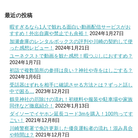
最近の投稿
暇すぎるなら1人で観れる面白い動画配信サービスがお
すすめ！外出自粛や禁止でも余裕！
2024年1月27日
加瀬倉庫のレンタルボックスの評判や川崎の契約して使
った感想レビュー！
2024年1月21日
ユーネクストで動画を観た感想！暇つぶしにおすすめ？
2024年1月7日
初詣で複数箇所の参拝は良い？神社や寺をはしごする？
2024年1月6日
受話器はずれを相手に確認させる方法とは？ずっと話し
中で困る…
2023年12月2日
鶴見神社の厄除けの流れ！初穂料や服装や駐車場や家族
同伴など徹底紹介！
2022年1月13日
ダイソーでイヤホン延長コード3mを購入！100均ってす
ごい！
2021年12月8日
川崎警察署で免許更新した優良運転者の流れ！混み具合
や時間は？
2021年12月7日