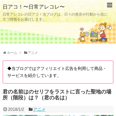
日アコ！〜日常アレコレ〜
日常アレコレの日アコ！当ブログは、日々の発見や行動から役に
立つ情報をお届けします。
ホーム
アニメ
◆当ブログではアフィリエイト広告を利用して商品・
サービスを紹介しています。
君の名前はのセリフをラストに言った聖地の場
所（階段）は？（君の名は）
2018/1/2
アニメ