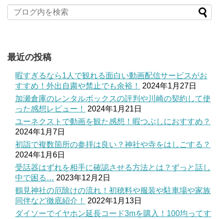
最近の投稿
暇すぎるなら1人で観れる面白い動画配信サービスがお
すすめ！外出自粛や禁止でも余裕！
2024年1月27日
加瀬倉庫のレンタルボックスの評判や川崎の契約して使
った感想レビュー！
2024年1月21日
ユーネクストで動画を観た感想！暇つぶしにおすすめ？
2024年1月7日
初詣で複数箇所の参拝は良い？神社や寺をはしごする？
2024年1月6日
受話器はずれを相手に確認させる方法とは？ずっと話し
中で困る…
2023年12月2日
鶴見神社の厄除けの流れ！初穂料や服装や駐車場や家族
同伴など徹底紹介！
2022年1月13日
ダイソーでイヤホン延長コード3mを購入！100均ってす