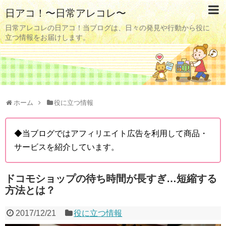
日アコ！〜日常アレコレ〜
日常アレコレの日アコ！当ブログは、日々の発見や行動から役に
立つ情報をお届けします。
ホーム
役に立つ情報
◆当ブログではアフィリエイト広告を利用して商品・
サービスを紹介しています。
ドコモショップの待ち時間が長すぎ…短縮する
方法とは？
2017/12/21
役に立つ情報