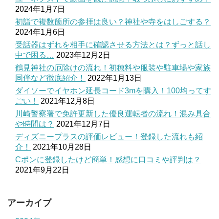
2024年1月7日
初詣で複数箇所の参拝は良い？神社や寺をはしごする？
2024年1月6日
受話器はずれを相手に確認させる方法とは？ずっと話し
中で困る…
2023年12月2日
鶴見神社の厄除けの流れ！初穂料や服装や駐車場や家族
同伴など徹底紹介！
2022年1月13日
ダイソーでイヤホン延長コード3mを購入！100均ってす
ごい！
2021年12月8日
川崎警察署で免許更新した優良運転者の流れ！混み具合
や時間は？
2021年12月7日
ディズニープラスの評価レビュー！登録した流れも紹
介！
2021年10月28日
Cポンに登録したけど簡単！感想に口コミや評判は？
2021年9月22日
アーカイブ