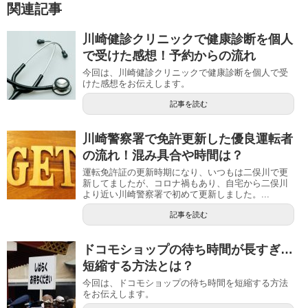
関連記事
川崎健診クリニックで健康診断を個人
で受けた感想！予約からの流れ
今回は、川崎健診クリニックで健康診断を個人で受
けた感想をお伝えします。
記事を読む
川崎警察署で免許更新した優良運転者
の流れ！混み具合や時間は？
運転免許証の更新時期になり、いつもは二俣川で更
新してましたが、コロナ禍もあり、自宅から二俣川
より近い川崎警察署で初めて更新しました。...
記事を読む
ドコモショップの待ち時間が長すぎ…
短縮する方法とは？
今回は、ドコモショップの待ち時間を短縮する方法
をお伝えします。