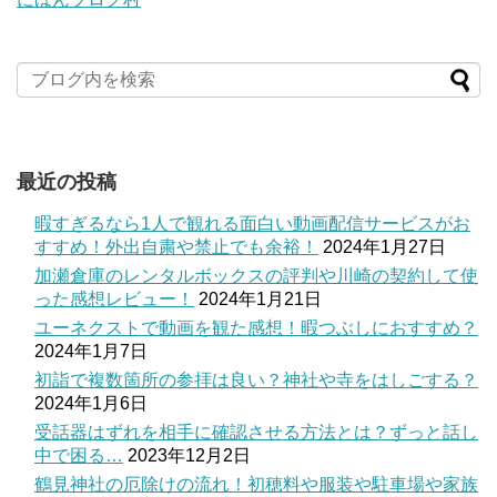
最近の投稿
暇すぎるなら1人で観れる面白い動画配信サービスがお
すすめ！外出自粛や禁止でも余裕！
2024年1月27日
加瀬倉庫のレンタルボックスの評判や川崎の契約して使
った感想レビュー！
2024年1月21日
ユーネクストで動画を観た感想！暇つぶしにおすすめ？
2024年1月7日
初詣で複数箇所の参拝は良い？神社や寺をはしごする？
2024年1月6日
受話器はずれを相手に確認させる方法とは？ずっと話し
中で困る…
2023年12月2日
鶴見神社の厄除けの流れ！初穂料や服装や駐車場や家族