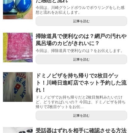
た感想と流れ
今回は、川崎グランドボウルでボウリングをした感
想と流れをお伝えします。
記事を読む
掃除道具で便利なのは？網戸の汚れや
風呂場のカビがきれいに？
今回は、掃除道具で便利なのは？をお伝えします。
記事を読む
ドミノピザを持ち帰りで2枚目ゲッ
ト！川崎日進町店でネット予約した流
れ！
ドミノピザでお持ち帰りだと2枚目無料みたいだけ
ど、どうすればいいの？ 今回は、ドミノピザを持ち
帰りで2枚目ゲットをお伝...
記事を読む
受話器はずれを相手に確認させる方法