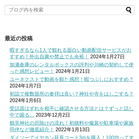
最近の投稿
暇すぎるなら1人で観れる面白い動画配信サービスがお
すすめ！外出自粛や禁止でも余裕！
2024年1月27日
加瀬倉庫のレンタルボックスの評判や川崎の契約して使
った感想レビュー！
2024年1月21日
ユーネクストで動画を観た感想！暇つぶしにおすすめ？
2024年1月7日
初詣で複数箇所の参拝は良い？神社や寺をはしごする？
2024年1月6日
受話器はずれを相手に確認させる方法とは？ずっと話し
中で困る…
2023年12月2日
鶴見神社の厄除けの流れ！初穂料や服装や駐車場や家族
同伴など徹底紹介！
2022年1月13日
ダイソーでイヤホン延長コード3mを購入！100均ってす