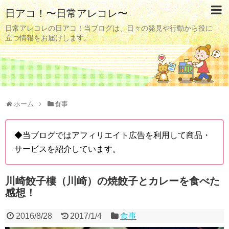
日アコ！〜日常アレコレ〜
日常アレコレの日アコ！当ブログは、日々の発見や行動から役に
立つ情報をお届けします。
ホーム
食事
◆当ブログではアフィリエイト広告を利用して商品・
サービスを紹介しています。
川崎餃子樓（川崎）の焼餃子とカレーを食べた
感想！
2016/8/28
2017/1/4
食事