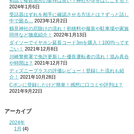
初詣で複数箇所の参拝は良い？神社や寺をはしごする？
2024年1月6日
受話器はずれを相手に確認させる方法とは？ずっと話し
中で困る…
2023年12月2日
鶴見神社の厄除けの流れ！初穂料や服装や駐車場や家族
同伴など徹底紹介！
2022年1月13日
ダイソーでイヤホン延長コード3mを購入！100均ってす
ごい！
2021年12月8日
川崎警察署で免許更新した優良運転者の流れ！混み具合
や時間は？
2021年12月7日
ディズニープラスの評価レビュー！登録した流れも紹
介！
2021年10月28日
Cポンに登録したけど簡単！感想に口コミや評判は？
2021年9月22日
アーカイブ
2024年
1月
(4)